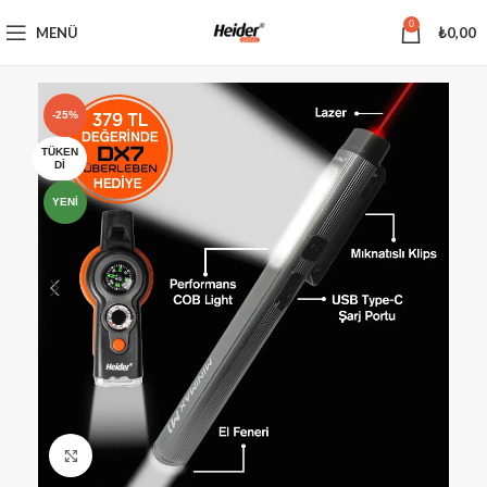
0
MENÜ
₺
0,00
-25%
TÜKEN
DI
YENI
Büyütmek için tıklayın