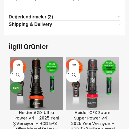
Değerlendirmeler (2)
Shipping & Delivery
İlgili ürünler
-26%
-23%
-2
TÜKEN
TÜKEN
TÜ
DI
DI
D
YENI
YE
Heider AGX Ultra
Heider CFX Zoom
Power V4 – 2025 Yeni
Super Power V4 –
P
Versiyon – HDD 5+3
2025 Yeni Versiyon –
Mikroişlemci Driver –
HDD 5+3 Mikroişlemci