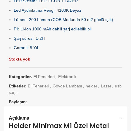
LED Sistemi: LED + COB + LAZER
Led Aydınlatma Rengi: 4100K Beyaz
Lümen: 200 Lümen (COB Modunda 50 m2 güçlü ışık)
Pil: Li-Ion 1000 mAh dahili şarj edilebilir pil
Şarj süresi: 1-2H
Garanti: 5 Yıl
Stokta yok
Kategoriler:
El Fenerleri
,
Elektronik
Etiketler:
El Fenerleri
,
Gövde Lambası
,
heider
,
Lazer
,
usb
şarjlı
Paylaşın:
Açıklama
Heider Minimax M1 Özel Metal