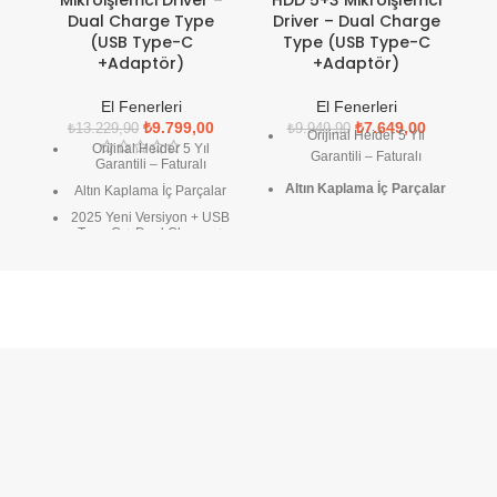
Dual Charge Type
Driver – Dual Charge
(USB Type-C
Type (USB Type-C
+Adaptör)
+Adaptör)
El Fenerleri
El Fenerleri
₺
9.799,00
₺
7.649,00
₺
13.229,90
₺
9.949,90
Orijinal Heider 5 Yıl
Orijinal Heider 5 Yıl
Garantili – Faturalı
Garantili – Faturalı
Altın Kaplama İç Parçalar
Altın Kaplama İç Parçalar
2025 Yeni Versiyon + USB
2025 Yeni Versiyon + USB
Type-C + Dual Charge +
Type-C + Dual Charge +
Akıllı Multifonksiyonel
Akıllı Multifonksiyonel
Buton + HDD 5+3 Driver
Buton + HDD 5+3 Driver
Hediyeler: 379 TL
değerinde Heider DX7
Hediyeler: 379 TL
Überleben çok fonksiyonlu
Düdük-Fener + 379 TL
değerinde Heider DX7
değerinde Heider XR1850
Uberleben çok
Pro Şarjlı Pil (Toplam 2 Pil)
fonksiyonlu Düdük-Fener
1000 Metre Çalışma
+ 379 TL değerinde
Mesafesi
Heider XR-1850 Pro Şarjlı
Tek Şarj ile 220 Saat
Pil (Toplam 2 Pil)
Çalışma Süresi (Ultra Low
Modda)
750 Metre
Çalışma
15 Metre Suya Dayanıklılık
Mesafesi