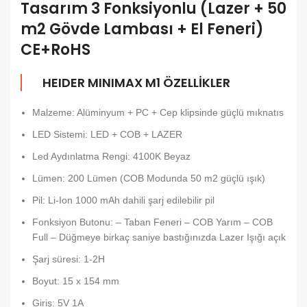
Tasarım 3 Fonksiyonlu (Lazer + 50
m2 Gövde Lambası + El Feneri)
CE+RoHS
HEIDER MINIMAX M1 ÖZELLİKLER
Malzeme: Alüminyum + PC + Cep klipsinde güçlü mıknatıs
LED Sistemi: LED + COB + LAZER
Led Aydınlatma Rengi: 4100K Beyaz
Lümen: 200 Lümen (COB Modunda 50 m2 güçlü ışık)
Pil: Li-Ion 1000 mAh dahili şarj edilebilir pil
Fonksiyon Butonu: – Taban Feneri – COB Yarım – COB
Full – Düğmeye birkaç saniye bastığınızda Lazer Işığı açık
Şarj süresi: 1-2H
Boyut: 15 x 154 mm
Giriş: 5V 1A