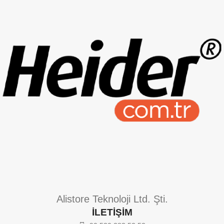
GFC Impact Resistant
Tek Şarj ile 220 Saat
System - Darbelere
Çalışma Süresi (Ultra Low
Dayanıklı
Modda)
Military Type III Askeri
Standartlar - Taktik El
10 Metre Suya Dayanıklılık
Feneri
Zoom Tip TIR Lens
Precision Long-Throw
SMO Reflector
GFC Impact Resistant
3D Award Design
System - Darbelere
Dayanıklı
Military Type III Askeri
Standartlar - Taktik El
Feneri
Precision Long-Throw
SMO Reflector
3D Award Design
Cree Power Led
Alistore Teknoloji Ltd. Şti.
İLETİŞİM